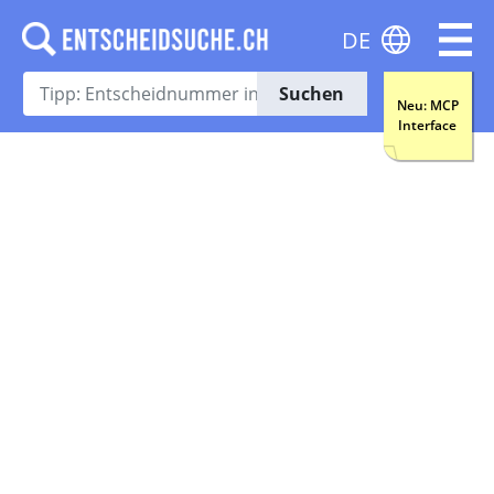
DE
Suchen
Neu: MCP
Interface