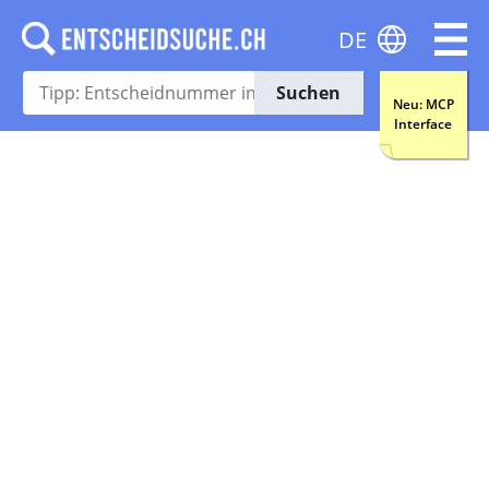
DE
Suchen
Neu: MCP
Interface