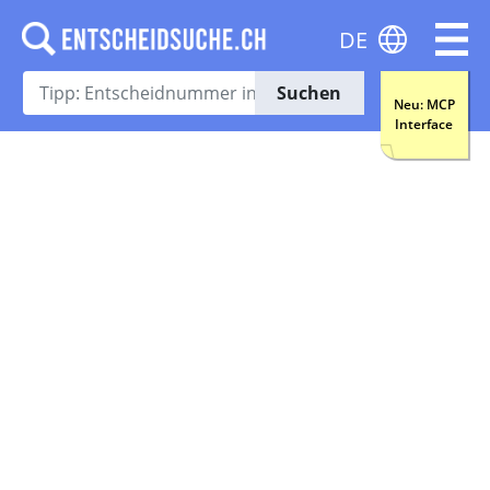
DE
Suchen
Neu: MCP
Interface