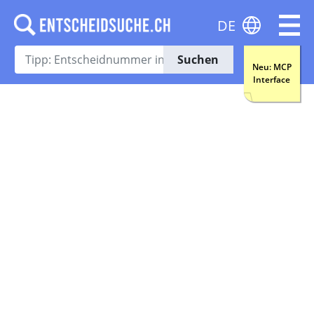
DE
Suchen
Neu: MCP
Interface