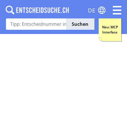
DE
Suchen
Neu: MCP
Interface