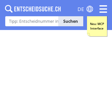
DE
Suchen
Neu: MCP
Interface