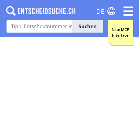
DE
Suchen
Neu: MCP
Interface