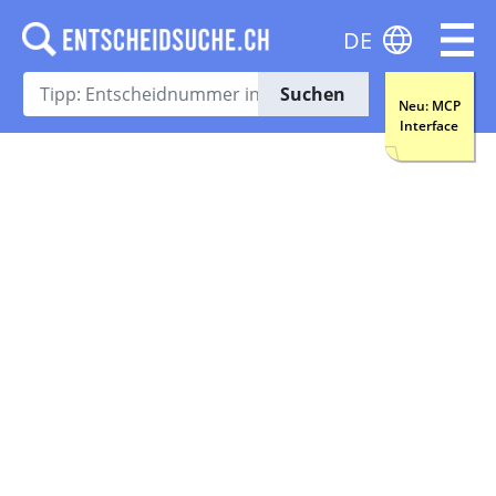
DE
Suchen
Neu: MCP
Interface