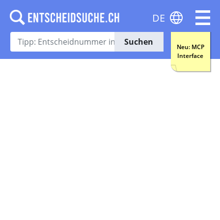
DE
Suchen
Neu: MCP
Interface