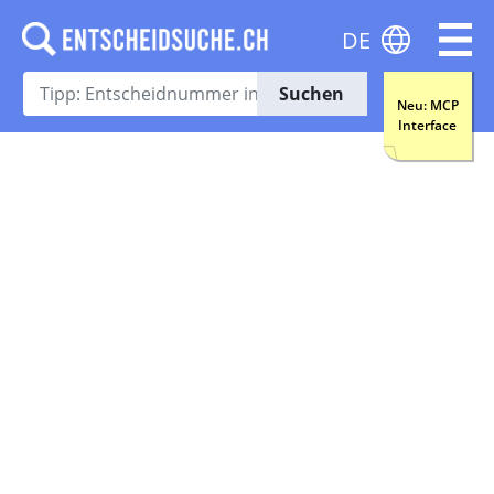
DE
Suchen
Neu: MCP
Interface