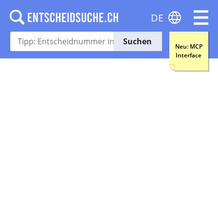
DE
Suchen
Neu: MCP
Interface