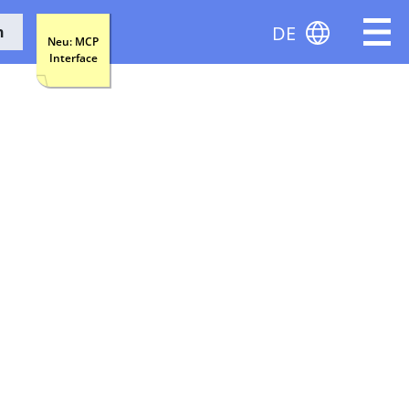
DE
n
Neu: MCP
Interface