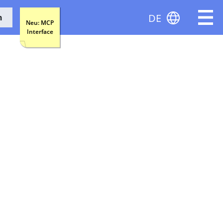
DE
n
Neu: MCP
Interface