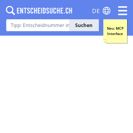
DE
Suchen
Neu: MCP
Interface