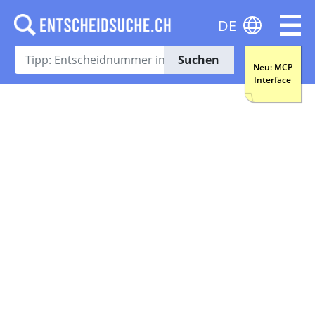
DE
Suchen
Neu: MCP
Interface