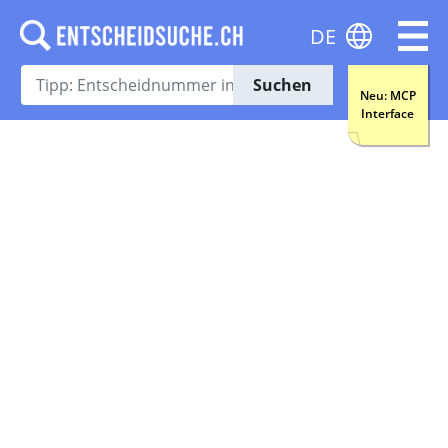
DE
Suchen
Neu: MCP
Interface