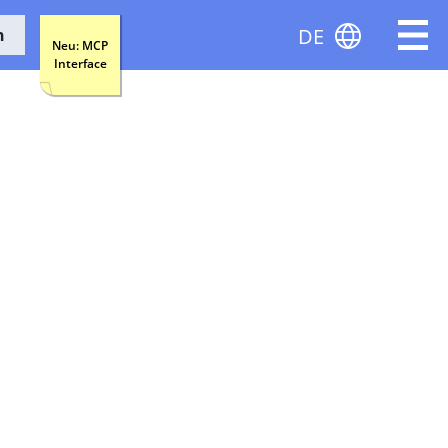
DE
n
Neu: MCP
Interface