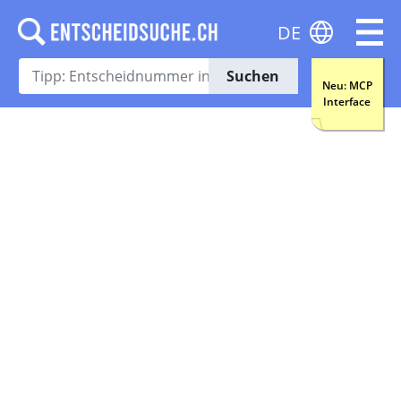
DE
Suchen
Neu: MCP
Interface