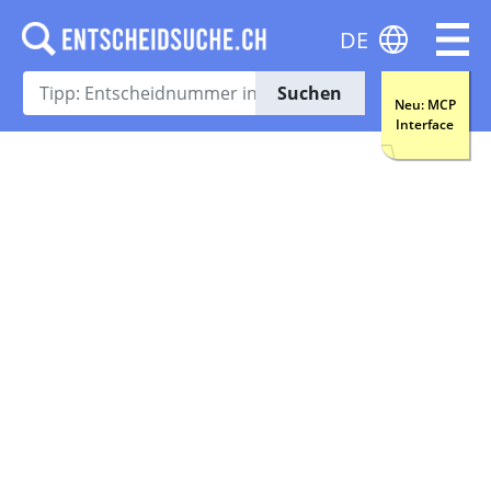
DE
Suchen
Neu: MCP
Interface