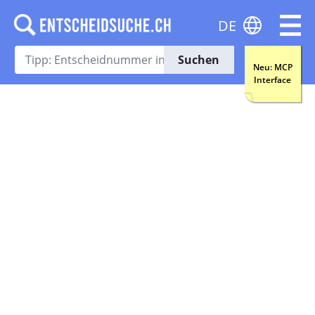
DE
Suchen
Neu: MCP
Interface