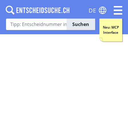
DE
Suchen
Neu: MCP
Interface