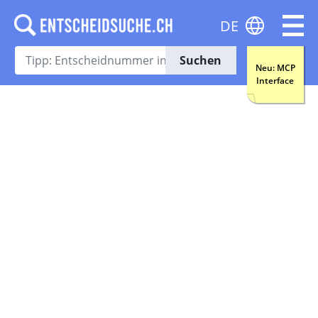
DE
Suchen
Neu: MCP
Interface