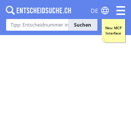
DE
Suchen
Neu: MCP
Interface