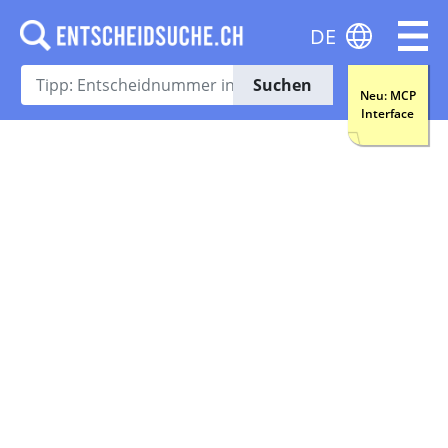
DE
Suchen
Neu: MCP
Interface