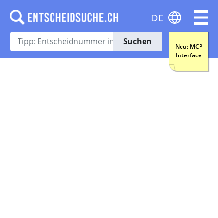
DE
Suchen
Neu: MCP
Interface