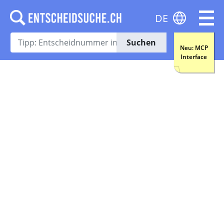
DE
Suchen
Neu: MCP
Interface