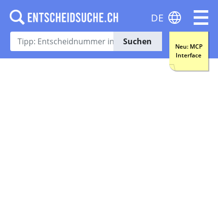
DE
Suchen
Neu: MCP
Interface