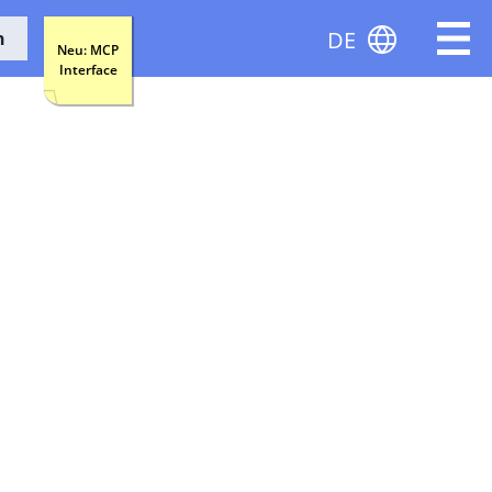
DE
n
Neu: MCP
Interface