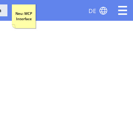
DE
n
Neu: MCP
Interface