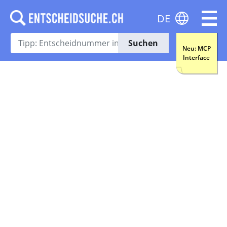
DE
Suchen
Neu: MCP
Interface