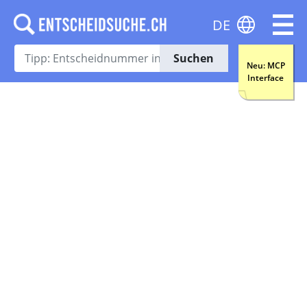
DE
Suchen
Neu: MCP
Interface