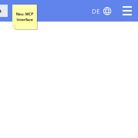
DE
n
Neu: MCP
Interface