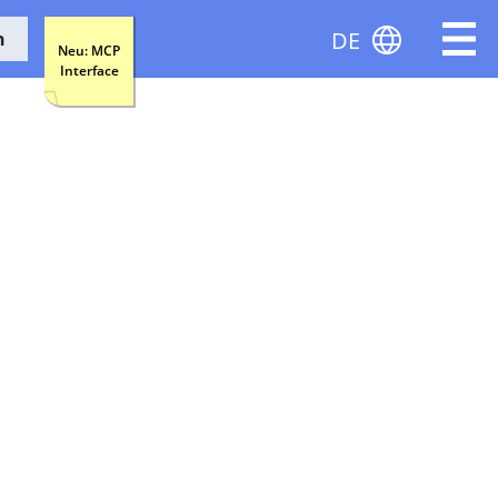
DE
n
Neu: MCP
Interface