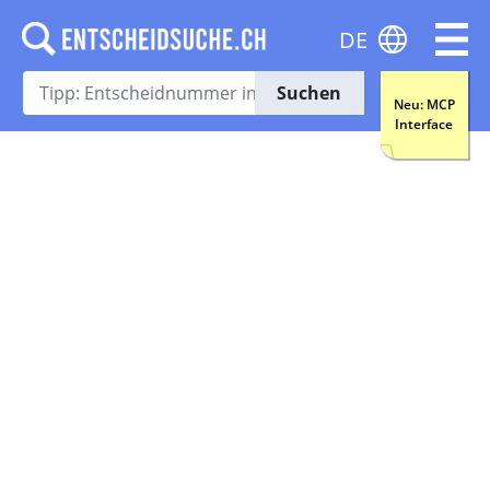
DE
Suchen
Neu: MCP
Interface