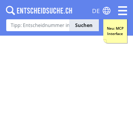
DE
Suchen
Neu: MCP
Interface