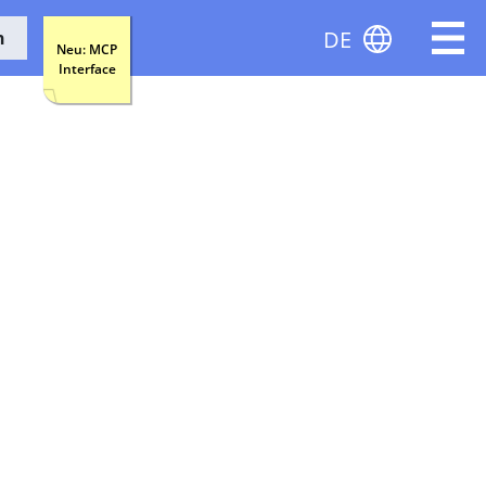
DE
n
Neu: MCP
Interface