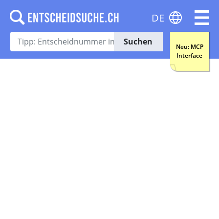
DE
Suchen
Neu: MCP
Interface