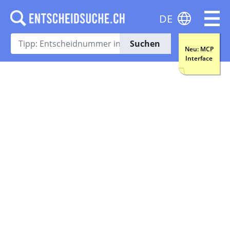
DE
Suchen
Neu: MCP
Interface