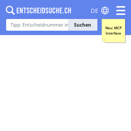
DE
Suchen
Neu: MCP
Interface