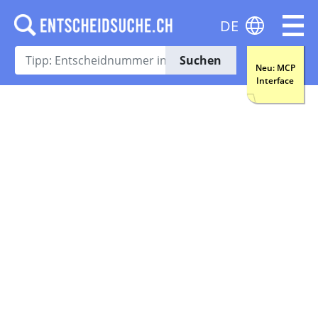
DE
Suchen
Neu: MCP
Interface