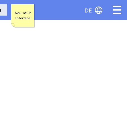
DE
n
Neu: MCP
Interface