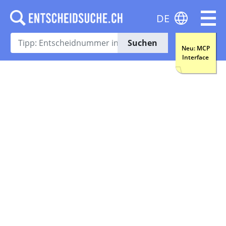
DE
Suchen
Neu: MCP
Interface