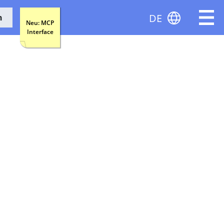
DE
n
Neu: MCP
Interface