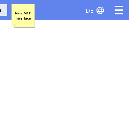
DE
n
Neu: MCP
Interface