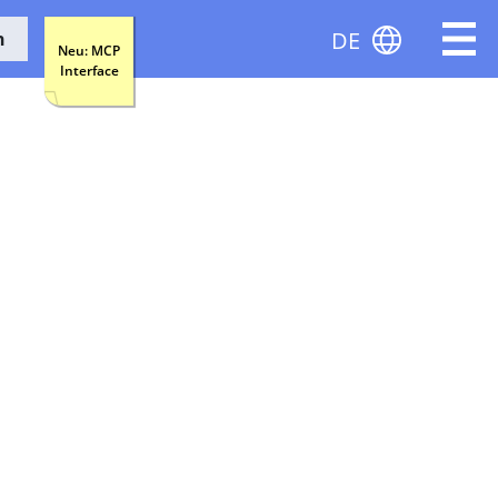
DE
n
Neu: MCP
Interface