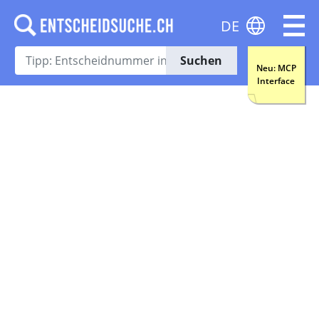
DE
Suchen
Neu: MCP
Interface