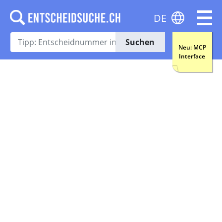
DE
Suchen
Neu: MCP
Interface