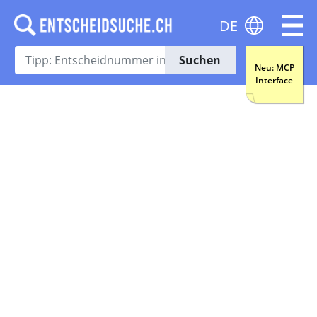
DE
Suchen
Neu: MCP
Interface