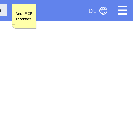
DE
n
Neu: MCP
Interface