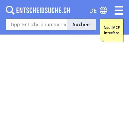
DE
Suchen
Neu: MCP
Interface